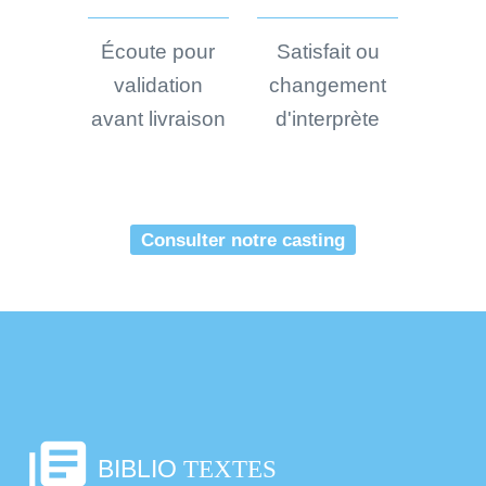
Écoute pour
Satisfait ou
validation
changement
avant livraison
d'interprète
Consulter notre casting
library_books
BIBLIO
TEXTES