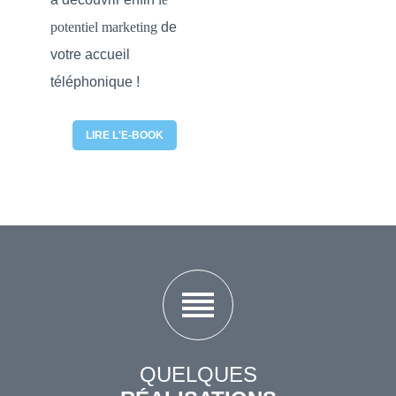
potentiel marketing
de
votre accueil
téléphonique !
LIRE L'E-BOOK
reorder
QUELQUES