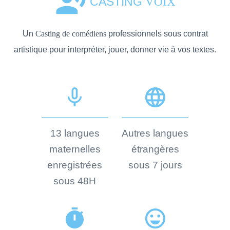
record_voice_over
CASTING
VOIX
Un
Casting de comédiens
professionnels sous contrat
artistique pour interpréter, jouer, donner vie à vos textes.
mic_none
language
13 langues
Autres langues
maternelles
étrangères
enregistrées
sous 7 jours
sous 48H
timer
sentiment_very_satisfied