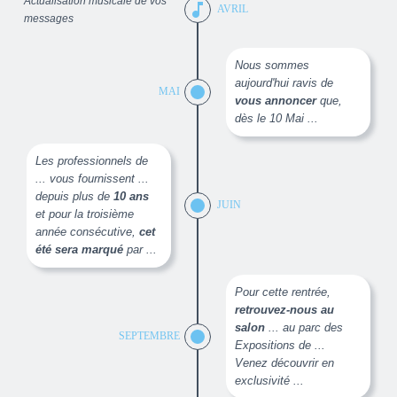
Actualisation musicale de vos
music_note
AVRIL
messages
Nous sommes
aujourd'hui ravis de
MAI
vous annoncer
que,
dès le 10 Mai ...
Les professionnels de
... vous fournissent ...
depuis plus de
10 ans
JUIN
et pour la troisième
année consécutive,
cet
été sera marqué
par ...
Pour cette rentrée,
retrouvez-nous au
salon
... au parc des
SEPTEMBRE
Expositions de ...
Venez découvrir en
exclusivité ...