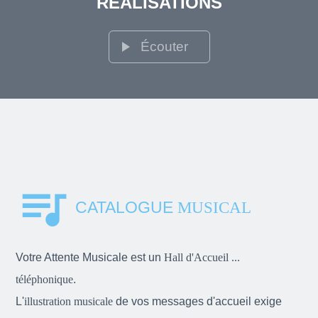
RÉALISATIONS
play_arrow
Écouter
queue_music
CATALOGUE
MUSICAL
Votre Attente Musicale est un
Hall d'Accueil ...
téléphonique
.
L'
illustration musicale
de vos messages d'accueil exige